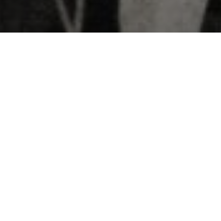
Écouter
Suivre
Madam Waits
« Bandwagon »
Orchestre polymorphe inspiré par la