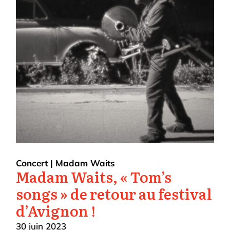
Concert
|
Madam Waits
Madam Waits, « Tom’s
songs » de retour au festival
d’Avignon !
30 juin 2023