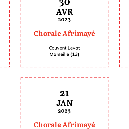
30
AVR
2023
Chorale Afrimayé
Couvent Levat
Marseille (13)
21
JAN
2023
Chorale Afrimayé