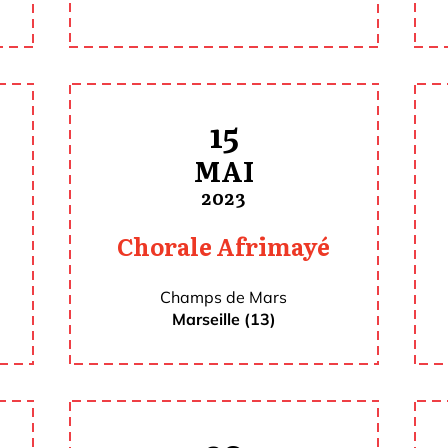
15
MAI
2023
Chorale Afrimayé
Champs de Mars
Marseille (13)