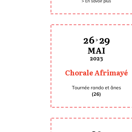
> En savoir plus
26
29
>
MAI
2023
Chorale Afrimayé
Tournée rando et ânes
(26)