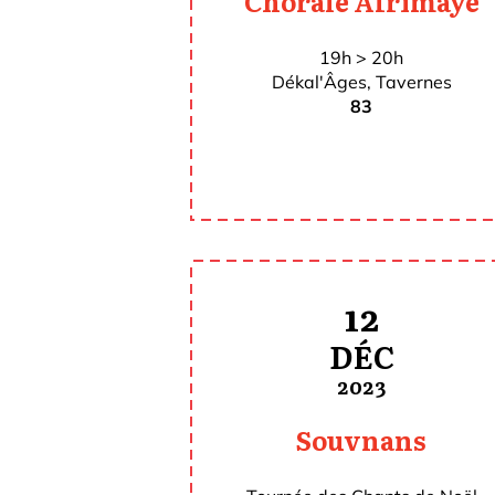
Chorale Afrimayé
19h > 20h
Dékal'Âges, Tavernes
83
12
DÉC
2023
Souvnans