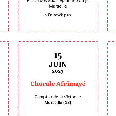
Fiesta des Suds, Eplanade du J4
Marseille
> En savoir plus
15
JUIN
2023
Chorale Afrimayé
Comptoir de la Victorine
Marseille (13)