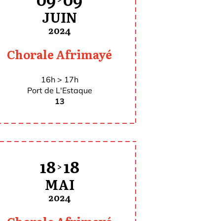
09
09
JUIN
2024
Chorale Afrimayé
16h > 17h
Port de L'Estaque
13
18
18
>
MAI
2024